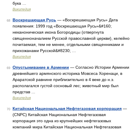
бука …
Википедия
Воскрешающая Русь
— «Воскрешающая Русь» Дата
68
появления: 1999 год «Воскрешающая Русь»&#160;
неканоническая икона Богородицы (отвергнута
священноначалием Русской православной церкви), келейно
почитаемая, тем не менее, отдельными священниками и
прихожанами Русской&#8230; …
Википедия
Опустынивание в Армении
— Согласно Истории Армении
69
древнейшего армянского историка Мовсеса Хоренаци, в
Араратской равнине приблизительно в 4 веке до н.э.
располагался густой сосновый лес; животный мир был
представ …
Википедия
Китайская Национальная Нефтегазовая корпорация
—
70
(CNPC) Китайская Национальная Нефтегазовая
корпорация это одна из крупнейших нефтегазовых
компаний мира Китайская Национальная Нефтегазовая