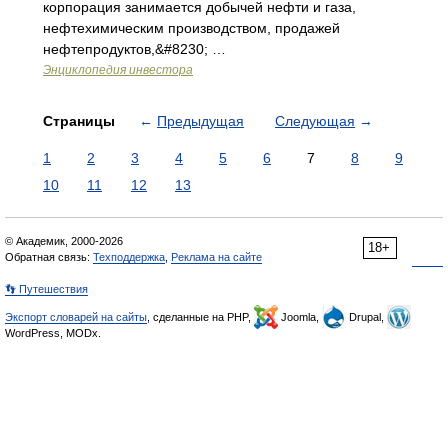
корпорация занимается добычей нефти и газа,
нефтехимическим производством, продажей
нефтепродуктов,&#8230; …
Энциклопедия инвестора
Страницы
←
Предыдущая
Следующая
→
1
2
3
4
5
6
7
8
9
10
11
12
13
© Академик, 2000-2026
18+
Обратная связь:
Техподдержка
,
Реклама на сайте
👣 Путешествия
Экспорт словарей на сайты
, сделанные на PHP,
Joomla,
Drupal,
WordPress, MODx.