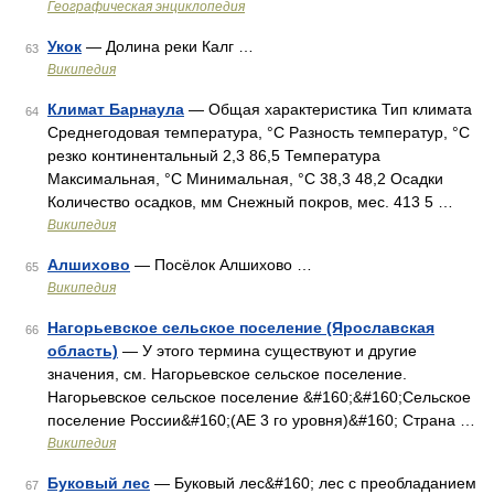
Географическая энциклопедия
Укок
— Долина реки Калг …
63
Википедия
Климат Барнаула
— Общая характеристика Тип климата
64
Среднегодовая температура, °C Разность температур, °C
резко континентальный 2,3 86,5 Температура
Максимальная, °C Минимальная, °C 38,3 48,2 Осадки
Количество осадков, мм Снежный покров, мес. 413 5 …
Википедия
Алшихово
— Посёлок Алшихово …
65
Википедия
Нагорьевское сельское поселение (Ярославская
66
область)
— У этого термина существуют и другие
значения, см. Нагорьевское сельское поселение.
Нагорьевское сельское поселение &#160;&#160;Сельское
поселение России&#160;(АЕ 3 го уровня)&#160; Страна …
Википедия
Буковый лес
— Буковый лес&#160; лес с преобладанием
67